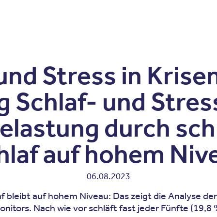
Zum Inhalt springen
r
Kliniken
Krankheitsbilder
Therapien
Über Oberbe
und Stress in Krise
 Schlaf- und Stre
Belastung durch sc
hlaf auf hohem Niv
06.08.2023
bleibt auf hohem Niveau: Das zeigt die Analyse der 
tors. Nach wie vor schläft fast jeder Fünfte (19,8 %