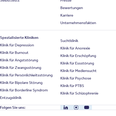
Selbsttests
Presse
Bewertungen
Karriere
Unternehmensfakten
Spezialisierte Kliniken
Suchtklinik
Klinik für Depression
Klinik für Anorexie
Klinik für Burnout
Klinik für Erschöpfung
Klinik für Angststörung
Klinik für Essstörung
Klinik für Zwangsstörung
Klinik für Mediensucht
Klinik für Persönlichkeitsstörung
Klinik für Psychose
Klinik für Bipolare Störung
Klinik für PTBS
Klinik für Borderline Syndrom
Klinik für Schizophrenie
Entzugsklinik
LinkedIn
Instagram
YouTube
Folgen Sie uns: