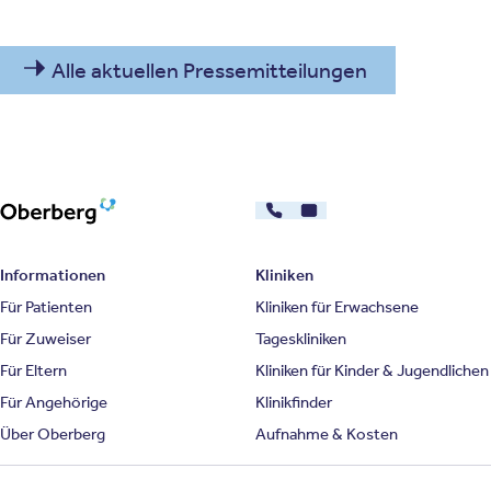
Alle aktuellen Pressemitteilungen
030 - 26478607
Kontakt
Oberberg Kliniken – zur Startseite
Informationen
Kliniken
Für Patienten
Kliniken für Erwachsene
Für Zuweiser
Tageskliniken
Für Eltern
Kliniken für Kinder & Jugendlichen
Für Angehörige
Klinikfinder
Über Oberberg
Aufnahme & Kosten