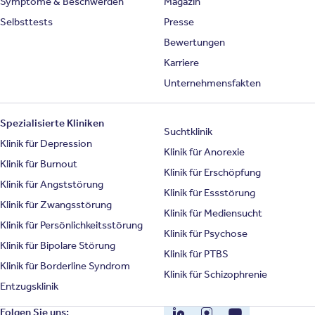
Symptome & Beschwerden
Magazin
Selbsttests
Presse
Bewertungen
Karriere
Unternehmensfakten
Spezialisierte Kliniken
Suchtklinik
Klinik für Depression
Klinik für Anorexie
Klinik für Burnout
Klinik für Erschöpfung
Klinik für Angststörung
Klinik für Essstörung
Klinik für Zwangsstörung
Klinik für Mediensucht
Klinik für Persönlichkeitsstörung
Klinik für Psychose
Klinik für Bipolare Störung
Klinik für PTBS
Klinik für Borderline Syndrom
Klinik für Schizophrenie
Entzugsklinik
LinkedIn
Instagram
YouTube
Folgen Sie uns: