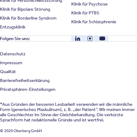
Klinik für Persönlichkeitsstörung
Klinik für Psychose
Klinik für Bipolare Störung
Klinik für PTBS
Klinik für Borderline Syndrom
Klinik für Schizophrenie
Entzugsklinik
LinkedIn
Instagram
YouTube
Folgen Sie uns:
Datenschutz
Impressum
Qualität
Barrierefreiheitserklärung
Privatsphären-Einstellungen
*Aus Gründen der besseren Lesbarkeit verwenden wir die männliche
Form (generisches Maskulinum), z. B. „der Patient“. Wir meinen immer
alle Geschlechter im Sinne der Gleichbehandlung. Die verkürzte
Sprachform hat redaktionelle Gründe und ist wertfrei.
© 2026 Oberberg GmbH