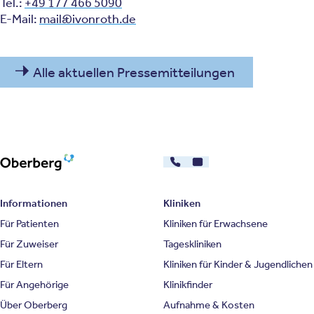
Tel.:
+49 177 466 5090
E-Mail:
mail@ivonroth.de
Alle aktuellen Pressemitteilungen
030 - 26478607
Kontakt
Oberberg Kliniken – zur Startseite
Informationen
Kliniken
Für Patienten
Kliniken für Erwachsene
Für Zuweiser
Tageskliniken
Für Eltern
Kliniken für Kinder & Jugendlichen
Für Angehörige
Klinikfinder
Über Oberberg
Aufnahme & Kosten