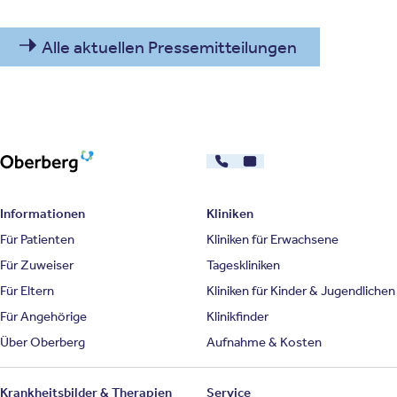
Alle aktuellen Pressemitteilungen
030 - 26478607
Kontakt
Oberberg Kliniken – zur Startseite
Informationen
Kliniken
Für Patienten
Kliniken für Erwachsene
Für Zuweiser
Tageskliniken
Für Eltern
Kliniken für Kinder & Jugendlichen
Für Angehörige
Klinikfinder
Über Oberberg
Aufnahme & Kosten
Krankheitsbilder & Therapien
Service