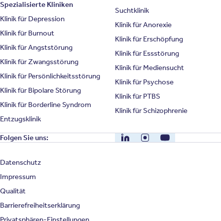
Spezialisierte Kliniken
Suchtklinik
Klinik für Depression
Klinik für Anorexie
Klinik für Burnout
Klinik für Erschöpfung
Klinik für Angststörung
Klinik für Essstörung
Klinik für Zwangsstörung
Klinik für Mediensucht
Klinik für Persönlichkeitsstörung
Klinik für Psychose
Klinik für Bipolare Störung
Klinik für PTBS
Klinik für Borderline Syndrom
Klinik für Schizophrenie
Entzugsklinik
LinkedIn
Instagram
YouTube
Folgen Sie uns:
Datenschutz
Impressum
Qualität
Barrierefreiheitserklärung
Privatsphären-Einstellungen