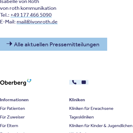
Isabelle von Roth
von roth kommunikation
Tel.:
+49 177 466 5090
E-Mail:
mail@ivonroth.de
Alle aktuellen Pressemitteilungen
030 - 26478607
Kontakt
Oberberg Kliniken – zur Startseite
Informationen
Kliniken
Für Patienten
Kliniken für Erwachsene
Für Zuweiser
Tageskliniken
Für Eltern
Kliniken für Kinder & Jugendlichen