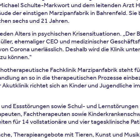
. Michael Schulte-Markwort und dem leitenden Arzt H
ude der einstigen Marzipanfabrik in Bahrenfeld. Sie 
chen sechs und 21 Jahren.
eden Alters in psychischen Krisensituationen. „Der
J. Müller, ehemaliger CEO und medizinischer Geschäft
von Corona unerlässlich. Deshalb wird die Klinik un
 zu können."
otherapeutische Fachklinik Marzipanfabrik steht für 
handlung an so in die therapeutischen Prozesse einb
 Akutklinik richtet sich an Kinder und Jugendliche
nd Essstörungen sowie Schul- und Lernstörungen beh
ra­peuten, Fachtherapeuten sowie Kinderkrankenschw
n für 14 vollstationäre und vier tagesklinische Pat
he, Therapieangebote mit Tieren, Kunst und Musik s