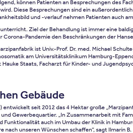
olgend, können Patienten an Besprechungen des Fac
wird. Diese Besprechungen sind ein außeror­dentlich
ankheitsbild und -verlauf nehmen Patienten auch am i
elunterricht. Ziel der Behandlung ist immer eine bal
der Corona-Pandemie den Beschränkungen der Hans
zipanfabrik ist Univ.-Prof. Dr. med. Michael Schulte-
osomatik am Universitätsklinikum Hamburg-Eppendor
st Hauke Staats, Facharzt für Kinder- und Jugendpsy
schen Gebäude
entwickelt seit 2012 das 4 Hektar große „Marzipan
 und Gewerbequartier. „In Zusammenarbeit mit Fam
 Funktionalität auch im Umbau der Klinik in Hamburg
 nach unseren Wünschen schaffen“, sagt Ilmarin B