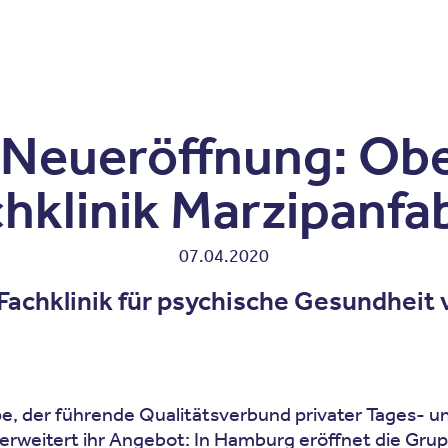
Zum Inhalt springen
r
Kliniken
Krankheitsbilder
Therapien
Über Oberbe
k Neueröffnung: Ob
hklinik Marzipanfa
07.04.2020
achklinik für psychische Gesundheit 
, der führende Qualitätsverbund privater Tages- und
wei­tert ihr Angebot: In Hamburg eröffnet die Grupp