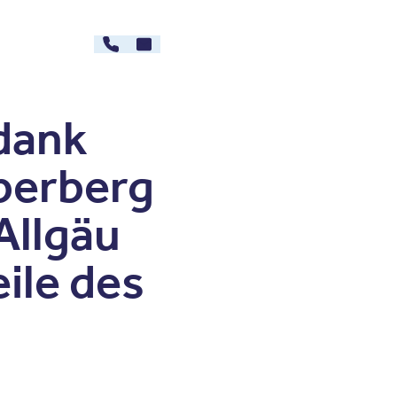
030 - 26478607
Kontakt
rg
Karriere
dank
berberg
Allgäu
ile des