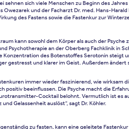
ei sehnen sich viele Menschen zu Beginn des Jahres 
s Owezarek und der Facharzt Dr. med. Hans-Harald K
rkung des Fastens sowie die Fastenkur zur Winterzeit 
traum kann sowohl dem Körper als auch der Psyche z
und Psychotherapie an der Oberberg Fachklinik in S
e Konzentration des Botenstoffes Serotonin steigt u
ger gestresst und klarer im Geist. Außerdem ändert si
stenkuren immer wieder faszinierend, wie wirksam dies
 positiv beeinflussen. Die Psyche macht die Erfahrun
otransmitter-Cocktail belohnt. Vermutlich ist es a
nd Gelassenheit auslöst“, sagt Dr. Köhler.
igenständig zu fasten, kann eine geleitete Fastenkur 