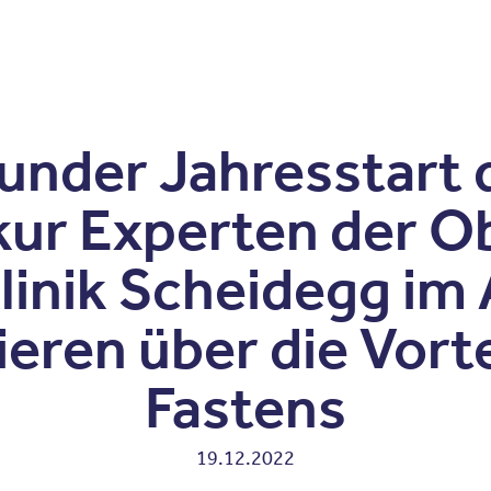
Zum Inhalt springen
r
Kliniken
Krankheitsbilder
Therapien
Über Oberbe
under Jahresstart 
kur Experten der O
linik Scheidegg im 
ieren über die Vorte
Fastens
19.12.2022