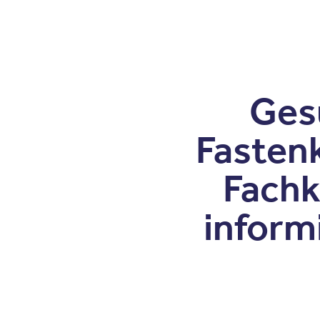
Patienten
Zuweise
Oberberg Kliniken – zur Startseite
Ges
Fasten
Fachk
inform