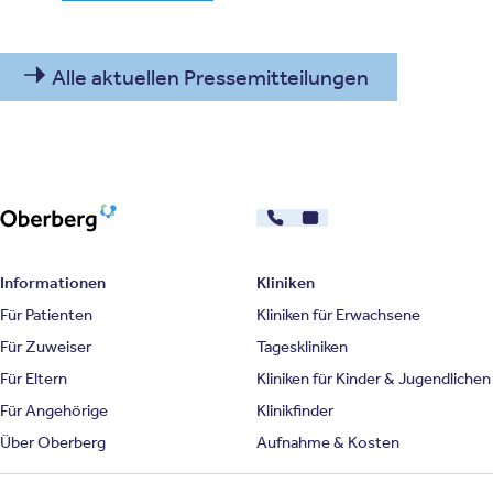
Alle aktuellen Pressemitteilungen
030 - 26478607
Kontakt
Oberberg Kliniken – zur Startseite
Informationen
Kliniken
Für Patienten
Kliniken für Erwachsene
Für Zuweiser
Tageskliniken
Für Eltern
Kliniken für Kinder & Jugendlichen
Für Angehörige
Klinikfinder
Über Oberberg
Aufnahme & Kosten