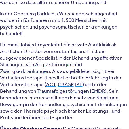
worden, so dass alle in sicherer Umgebung sind.
In der Oberberg Parkklinik Wiesbaden Schlangenbad
wurden in fünf Jahren rund 1.500 Menschen mit
psychischen und psychosomatischen Erkrankungen
behandelt.
Dr. med. Tobias Freyer leitet die private Akutklinik als
Ärztlicher Direktor vom ersten Tag an. Er ist ein
ausgewiesener Spezialist in der Behandlung affektiver
Störungen, von
Angststörungen
und
Zwangserkrankungen
. Als ausgebildeter kognitiver
Verhaltenstherapeut besitzt er breite Erfahrung in der
Verhaltenstherapie (
ACT
,
CBASP
,
IPT
) und in der
Behandlung von
Traumafolgestörungen (EMDR)
. Sein
besonderes Interesse gilt dem Einsatz von Sport und
Bewegung in der Behandlung psychischer Erkrankungen
sowie der Therapie psychisch kranker Leistungs- und
Profisportlerinnen und -sportler.
Über die Oberberg Gruppe:
Die Oberberg Gruppe mit