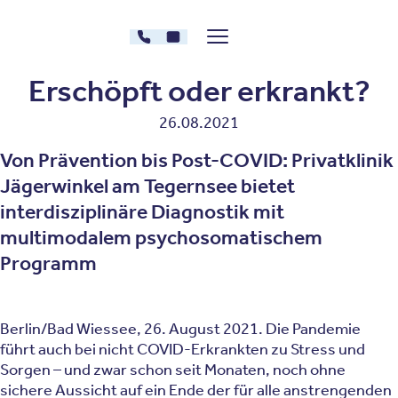
Zum Inhalt springen
030 - 26478607
Kontakt
Menü zeigen/verstecken
Oberberg Kliniken – zur Startseite
Erschöpft oder erkrankt?
26.08.2021
Von Prävention bis Post-COVID: Privatklinik
Jägerwinkel am Tegernsee bietet
interdisziplinäre Diagnostik mit
multimodalem psychosomatischem
Programm
Berlin/Bad Wiessee, 26. August 2021. Die Pandemie
führt auch bei nicht COVID-Erkrankten zu Stress und
Sorgen – und zwar schon seit Monaten, noch ohne
sichere Aussicht auf ein Ende der für alle anstrengenden