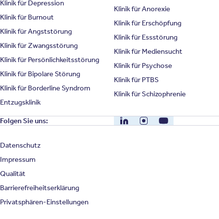
Klinik für Depression
Klinik für Anorexie
Klinik für Burnout
Klinik für Erschöpfung
Klinik für Angststörung
Klinik für Essstörung
Klinik für Zwangsstörung
Klinik für Mediensucht
Klinik für Persönlichkeitsstörung
Klinik für Psychose
Klinik für Bipolare Störung
Klinik für PTBS
Klinik für Borderline Syndrom
Klinik für Schizophrenie
Entzugsklinik
LinkedIn
Instagram
YouTube
Folgen Sie uns:
Datenschutz
Impressum
Qualität
Barrierefreiheitserklärung
Privatsphären-Einstellungen