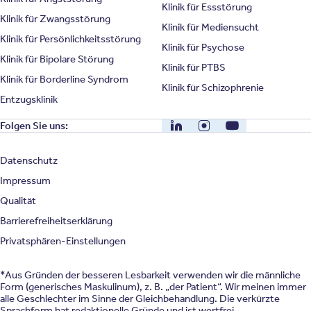
Klinik für Essstörung
Klinik für Zwangsstörung
Klinik für Mediensucht
Klinik für Persönlichkeitsstörung
Klinik für Psychose
Klinik für Bipolare Störung
Klinik für PTBS
Klinik für Borderline Syndrom
Klinik für Schizophrenie
Entzugsklinik
LinkedIn
Instagram
YouTube
Folgen Sie uns:
Datenschutz
Impressum
Qualität
Barrierefreiheitserklärung
Privatsphären-Einstellungen
*Aus Gründen der besseren Lesbarkeit verwenden wir die männliche
Form (generisches Maskulinum), z. B. „der Patient“. Wir meinen immer
alle Geschlechter im Sinne der Gleichbehandlung. Die verkürzte
Sprachform hat redaktionelle Gründe und ist wertfrei.