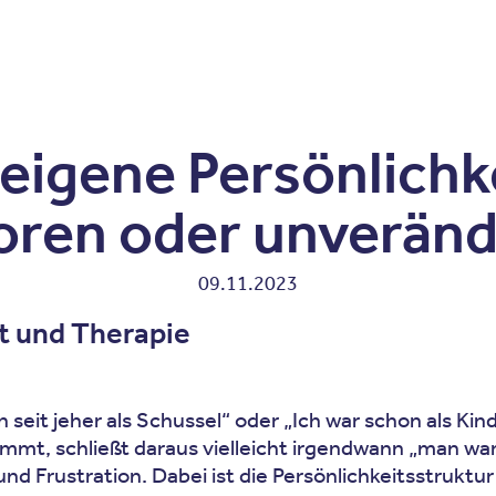
Zum Inhalt springen
r
Kliniken
Krankheitsbilder
Therapien
Über Oberbe
 eigene Persönlichke
ren oder unveränd
09.11.2023
t und Therapie
 seit jeher als Schussel“ oder „Ich war schon als Kin
t, schließt daraus vielleicht irgendwann „man war 
nd Frustration. Dabei ist die Persönlichkeitsstruktu