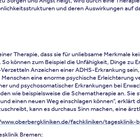
u Sorgen und Angst neigt, wird durch eine Therapie 
rsönlichkeitsstrukturen und deren Auswirkungen a
ner Therapie, dass sie für unliebsame Merkmale ke
n. So können zum Beispiel die Unfähigkeit, Dinge zu
erzetteln Anzeichen einer ADHS-Erkrankung sein, a
n Menschen eine enorme psychische Erleichterung ver
her und psychosomatischer Erkrankungen bei Erwach
en wie beispielsweise die Schematherapie an. Sie st
n und einen neuen Weg einschlagen können“, erklärt 
zuschreibt, kann es durchaus Sinn machen, eine ärzt
//www.oberbergkliniken.de/fachkliniken/tagesklinik
sklinik Bremen: