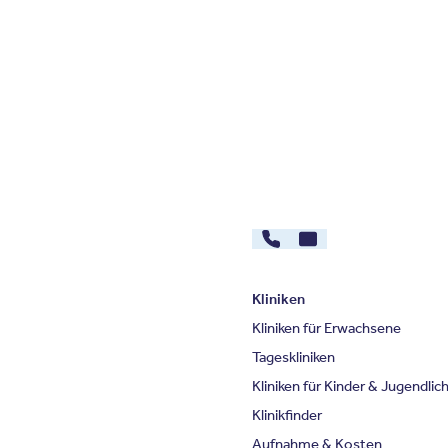
030 - 26478607
Kontakt
Kliniken
Kliniken für Erwachsene
Tageskliniken
Kliniken für Kinder & Jugendlic
Klinikfinder
Aufnahme & Kosten