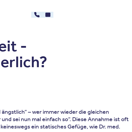
030 - 26478607
Kontakt
rg
Karriere
it -
erlich?
d ängstlich“ – wer immer wieder die gleichen
und sei nun mal einfach so“. Diese Annahme ist oft
r keineswegs ein statisches Gefüge, wie Dr. med.