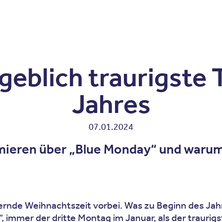
Zum Inhalt springen
r
Kliniken
Krankheitsbilder
Therapien
Über Oberbe
geblich traurigste 
Jahres
07.01.2024
rmieren über „Blue Monday“ und warum
itzernde Weihnachtszeit vorbei. Was zu Beginn des Jah
 immer der dritte Montag im Januar, als der traurigste