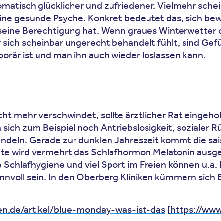
matisch glücklicher und zufriedener. Vielmehr sche
 eine gesunde Psyche. Konkret bedeutet das, sich be
 seine Berechtigung hat. Wenn graues Winterwetter
ich scheinbar ungerecht behandelt fühlt, sind Gefüh
porär ist und man ihn auch wieder loslassen kann.
icht mehr verschwindet, sollte ärztlicher Rat eingeh
ich zum Beispiel noch Antriebslosigkeit, sozialer 
andeln. Gerade zur dunklen Jahreszeit kommt die sai
 wird vermehrt das Schlafhormon Melatonin ausges
te Schlafhygiene und viel Sport im Freien können u.
sinnvoll sein. In den Oberberg Kliniken kümmern sic
en.de/artikel/blue-monday-was-ist-das
[
https://www