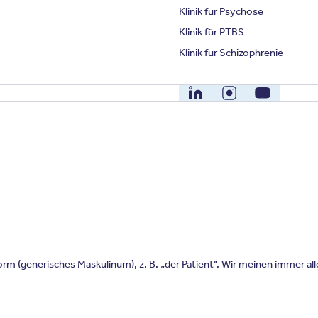
Klinik für Psychose
Klinik für PTBS
Klinik für Schizophrenie
LinkedIn
Instagram
YouTube
m (generisches Maskulinum), z. B. „der Patient“. Wir meinen immer al