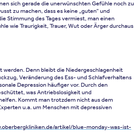
inen sich gerade die unerwünschten Gefühle noch zu
wusst zu machen, dass es keine „guten“ und
 die Stimmung des Tages vermiest, man einen
le wie Traurigkeit, Trauer, Wut oder Ärger durchaus
olt werden. Denn bleibt die Niedergeschlagenheit
Rückzug, Veränderung des Ess- und Schlafverhaltens
sonale Depression häufiger vor. Durch den
chüttet, was Antriebslosigkeit und
a. helfen. Kommt man trotzdem nicht aus dem
h Experten u.a. um Menschen mit depressiven
.oberbergkliniken.de/artikel/blue-monday-was-ist-