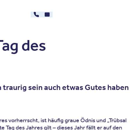
030 - 26478607
Kontakt
rg
Karriere
Tag des
 traurig sein auch etwas Gutes haben
res vorherrscht, ist häufig graue Ödnis und „Trübsal
 Tag des Jahres gilt – dieses Jahr fällt er auf den