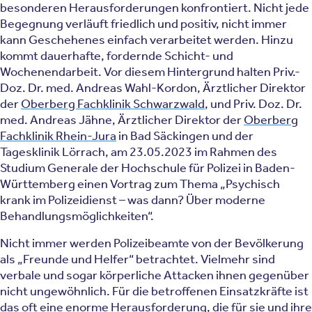
besonderen Herausforderungen konfrontiert. Nicht jede
Begegnung verläuft friedlich und positiv, nicht immer
kann Geschehenes einfach verarbeitet werden. Hinzu
kommt dauerhafte, fordernde Schicht- und
Wochenendarbeit. Vor diesem Hintergrund halten Priv.-
Doz. Dr. med. Andreas Wahl-Kordon, Ärztlicher Direktor
der
Oberberg Fachklinik Schwarzwald
, und Priv. Doz. Dr.
med. Andreas Jähne, Ärztlicher Direktor der
Oberberg
Fachklinik Rhein-Jura
in Bad Säckingen und der
Tagesklinik Lörrach, am 23.05.2023 im Rahmen des
Studium Generale der Hochschule für Polizei in Baden-
Württemberg einen Vortrag zum Thema „Psychisch
krank im Polizeidienst – was dann? Über moderne
Behandlungsmöglichkeiten“.
Nicht immer werden Polizeibeamte von der Bevölkerung
als „Freunde und Helfer“ betrachtet. Vielmehr sind
verbale und sogar körperliche Attacken ihnen gegenüber
nicht ungewöhnlich. Für die betroffenen Einsatzkräfte ist
das oft eine enorme Herausforderung, die für sie und ihre