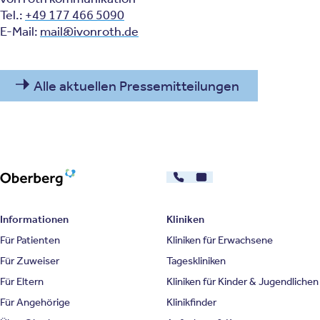
Tel.:
+49 177 466 5090
E-Mail:
mail@ivonroth.de
Alle aktuellen Pressemitteilungen
030 - 26478607
Kontakt
Oberberg Kliniken – zur Startseite
Informationen
Kliniken
Für Patienten
Kliniken für Erwachsene
Für Zuweiser
Tageskliniken
Für Eltern
Kliniken für Kinder & Jugendlichen
Für Angehörige
Klinikfinder