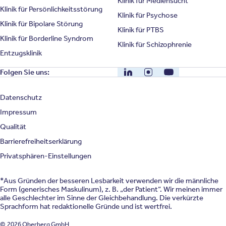
Klinik für Mediensucht
Klinik für Persönlichkeitsstörung
Klinik für Psychose
Klinik für Bipolare Störung
Klinik für PTBS
Klinik für Borderline Syndrom
Klinik für Schizophrenie
Entzugsklinik
LinkedIn
Instagram
YouTube
Folgen Sie uns:
Datenschutz
Impressum
Qualität
Barrierefreiheitserklärung
Privatsphären-Einstellungen
*Aus Gründen der besseren Lesbarkeit verwenden wir die männliche
Form (generisches Maskulinum), z. B. „der Patient“. Wir meinen immer
alle Geschlechter im Sinne der Gleichbehandlung. Die verkürzte
Sprachform hat redaktionelle Gründe und ist wertfrei.
© 2026 Oberberg GmbH