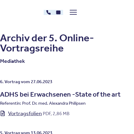
Zum Inhalt springen
030 - 26478607
Kontakt
Menü zeigen/verstecken
Oberberg Kliniken – zur Startseite
Archiv der 5. Online-
Vortragsreihe
Mediathek
6. Vortrag vom 27.06.2023
ADHS bei Erwachsenen -State of the art
Referentin: Prof. Dr. med. Alexandra Philipsen
Vortragsfolien
PDF, 2,86 MB
5. Vortrag vom 13.06.2023