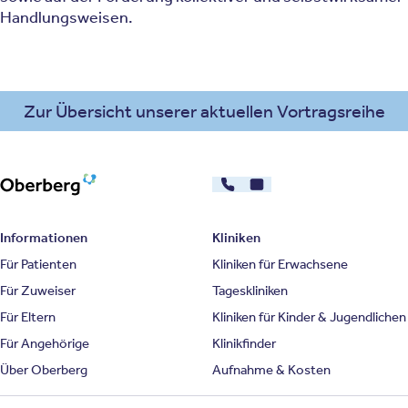
Handlungsweisen.
Zur Übersicht unserer aktuellen Vortragsreihe
030 - 26478607
Kontakt
Oberberg Kliniken – zur Startseite
Informationen
Kliniken
Für Patienten
Kliniken für Erwachsene
Für Zuweiser
Tageskliniken
Für Eltern
Kliniken für Kinder & Jugendlichen
Für Angehörige
Klinikfinder
Über Oberberg
Aufnahme & Kosten