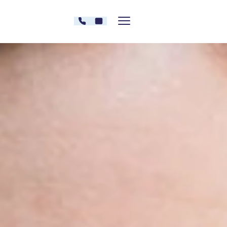
Zum Inhalt springen
030 - 26478607
Kontakt
Menü zeigen/verstecken
Oberberg Kliniken – zur Startseite