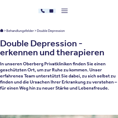
Zum Inhalt springen
030 - 26478607
Kontakt
Menü zeigen/verstecken
Oberberg Kliniken – zur Startseite
Oberberg Kliniken: Startseite
Behandlungsfelder
Double Depression
Double Depression -
erkennen und therapieren
In unseren Oberberg Privatkliniken finden Sie einen
geschützten Ort, um zur Ruhe zu kommen. Unser
erfahrenes Team unterstützt Sie dabei, zu sich selbst zu
finden und die Ursachen Ihrer Erkrankung zu verstehen –
für einen Weg hin zu neuer Stärke und Lebensfreude.