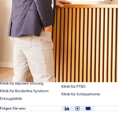
Bewertungen
Karriere
Unternehmensfakten
Spezialisierte Kliniken
Suchtklinik
Klinik für Depression
Klinik für Anorexie
Klinik für Burnout
Klinik für Erschöpfung
Klinik für Angststörung
Klinik für Essstörung
Klinik für Zwangsstörung
Klinik für Mediensucht
Klinik für Persönlichkeitsstörung
Klinik für Psychose
Klinik für Bipolare Störung
Klinik für PTBS
Klinik für Borderline Syndrom
Klinik für Schizophrenie
Entzugsklinik
LinkedIn
Instagram
YouTube
Folgen Sie uns: