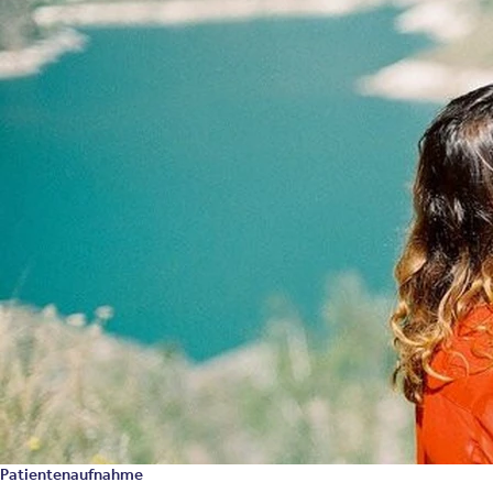
Diagnose Double Depression: Was
tun?
Bei einer Double Depression treten zwei
unterschiedliche Depressionen gleichzeitig
auf. Eine Double Depression kommt
verhältnismäßig selten vor. Sie ist durch
umfangreiche Beeinträchtigungen des
Lebens der Betroffenen gekennzeichnet und
erfordert die Anwendung einer
professionellen Psychotherapie.
Entscheidend ist es, die Symptome
frühzeitig zu erkennen und von der
allgemeinen Depression abzugrenzen.
Patientenaufnahme