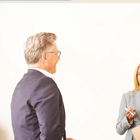
030 - 26478607
Kontakt
Oberberg Kliniken – zur Startseite
Informationen
Kliniken
Für Patienten
Kliniken für Erwachsene
Für Zuweiser
Tageskliniken
Für Eltern
Kliniken für Kinder & Jugendlichen
Für Angehörige
Klinikfinder
Über Oberberg
Aufnahme & Kosten
Krankheitsbilder & Therapien
Service
Behandlungsfelder
Veranstaltungen
Therapien
Newsletter
Symptome & Beschwerden
Magazin
Selbsttests
Presse