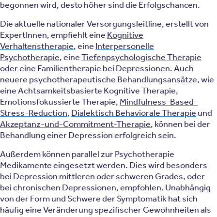
begonnen wird, desto höher sind die Erfolgschancen.
Die aktuelle nationaler Versorgungsleitline, erstellt von
ExpertInnen, empfiehlt eine
Kognitive
Verhaltenstherapie
, eine
Interpersonelle
Psychotherapie
, eine
Tiefenpsychologische Therapie
oder eine Familientherapie bei Depressionen. Auch
neuere psychotherapeutische Behandlungsansätze, wie
eine Achtsamkeitsbasierte Kognitive Therapie,
Emotionsfokussierte Therapie,
Mindfulness-Based-
Stress-Reduction
,
Dialektisch Behaviorale Therapie
und
Akzeptanz-und-Commitment-Therapie
, können bei der
Behandlung einer Depression erfolgreich sein.
Außerdem können parallel zur Psychotherapie
Medikamente eingesetzt werden. Dies wird besonders
bei Depression mittleren oder schweren Grades, oder
bei chronischen Depressionen, empfohlen. Unabhängig
von der Form und Schwere der Symptomatik hat sich
häufig eine Veränderung spezifischer Gewohnheiten als