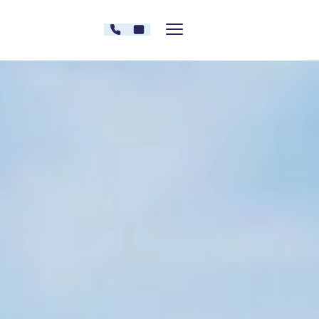
Zum Inhalt springen
030 - 26478607
Kontakt
Menü zeigen/verstecken
Oberberg Kliniken – zur Startseite