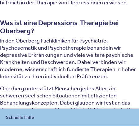
hilfreich in der Therapie von Depressionen erwiesen.
Was ist eine Depressions-Therapie bei
Oberberg?
In den Oberberg Fachkliniken für Psychiatrie,
Psychosomatik und Psychotherapie behandeln wir
depressive Erkrankungen und viele weitere psychische
Krankheiten und Beschwerden. Dabei verbinden wir
moderne, wissenschaftlich fundierte Therapien in hoher
Intensität zu ihren individuellen Präferenzen.
Oberberg unterstützt Menschen jedes Alters in
schweren seelischen Situationen mit effizienten
Behandlungskonzepten. Dabei glauben wir fest an das
Zusammenwirken von Menschlichkeit, Verbundenheit
und Evidenz in einer erstklassigen Umgebung, die von
Schnelle Hilfe
einer herzlichen Atmosphäre aus Achtsamkeit,
Zugewandtheit, Respekt und gegenseitigem Vertrauen
Beratung
geprägt ist.