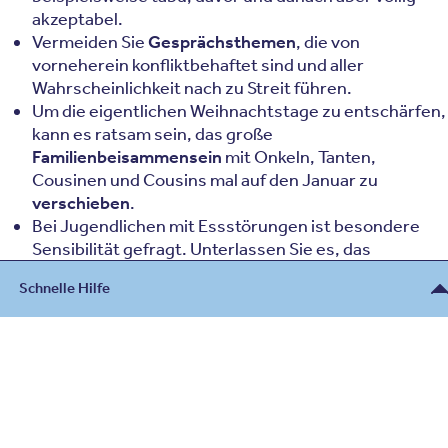
akzeptabel.
Vermeiden Sie
Gesprächsthemen
, die von
vorneherein konfliktbehaftet sind und aller
Wahrscheinlichkeit nach zu Streit führen.
Um die eigentlichen Weihnachtstage zu entschärfen,
kann es ratsam sein, das große
Familienbeisammensein
mit Onkeln, Tanten,
Cousinen und Cousins mal auf den Januar zu
verschieben
.
Bei Jugendlichen mit Essstörungen ist besondere
Sensibilität gefragt. Unterlassen Sie es, das
Essverhalten im Beisein Dritter zu kommentieren
.
Schnelle Hilfe
Versuchen Sie vorab, den Betroffenen in die
Essensvorbereitungen
einzubinden
.
Erwarten Sie vor allem nicht, dass der- oder diejenige
Beratung
sich an diesem besonderen Tag „
zusammenreißt
“.
Bleiben Sie aufmerksam und gesprächsbereit.
030 - 26478607
Kontakt
Eine Essstörung wie Magersucht oder
Bulimie
– sind