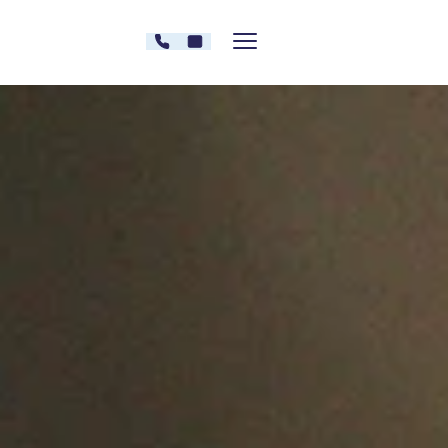
Zum Inhalt springen
030 - 26478607
Kontakt
Menü zeigen/verstecken
Oberberg Kliniken – zur Startseite