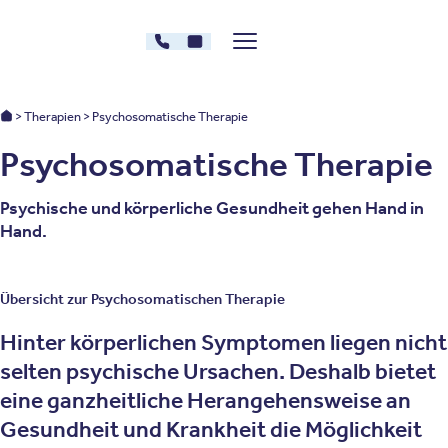
Zum Inhalt springen
030 - 26478607
Kontakt
Menü zeigen/verstecken
Oberberg Kliniken – zur Startseite
Oberberg Kliniken: Startseite
Therapien
Psychosomatische Therapie
Psychosomatische Therapie
Psychische und körperliche Gesundheit gehen Hand in
Hand.
Übersicht zur Psychosomatischen Therapie
Hinter körperlichen Symptomen liegen nicht
selten psychische Ursachen. Deshalb bietet
eine ganzheitliche Herangehensweise an
Gesundheit und Krankheit die Möglichkeit