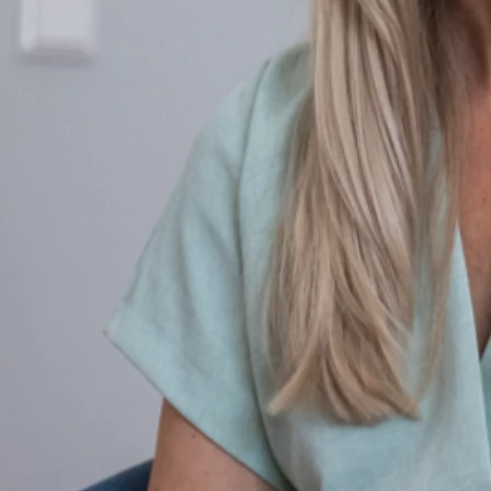
Elemente (z.B. Psychotherapie, ggf. medikamentöse
Behandlung, Entspannungs- und Bewegungsangebote) werden
kombiniert, um bestmöglich auf individuelle Bedürfnisse
einzugehen.
Hilfe zur Selbsthilfe
Als wichtiger Ansatz gilt, dass vorhandene persönliche Stärken
und Lebensressourcen erkannt und aktiviert werden, so dass
der Patient Fertigkeiten zur Selbsthilfe erlernt. Damit soll eine
langfristige Verbesserung der psychischen und körperlichen
Gesundheit unterstützt werden.
Förderung eines gesunden Lebensstils
Die Therapie umfasst nicht nur psychische Behandlung,
sondern auch Elemente zur Gesundheitsförderung - z.B.
Aspekte wie Bewegung, Ernährung, Schlafhygiene und
Entspannungsverfahren. So soll das allgemeine Wohlbefinden
gefördert und negative Symptome gemildert werden.