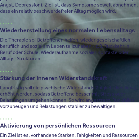
Angst, Depression). Ziel ist, dass Symptome soweit abnehmen,
dass ein relativ beschwerdefreier Alltag möglich wird.
Wiederherstellung eines normalen Lebensalltags
Die Therapie soll Betroffenen helfen, wieder gesellschaftlich,
beruflich und sozial am Leben teilzuhaben - z.B. Rückkehr in
Beruf oder Schule, Wiederaufnahme sozialer Kontakte oder
Alltags-Strukturen.
Stärkung der inneren Widerstandskraft
Langfristig soll die psychische Widerstandsfähigkeit (Resilienz)
erhöht werden, sodass Betroffene besser mit Stress oder
Belastungen umgehen können. So wird angestrebt, Rückfällen
vorzubeugen und Belastungen stabiler zu bewältigen.
Aktivierung von persönlichen Ressourcen
Ein Ziel ist es, vorhandene Stärken, Fähigkeiten und Ressourcen