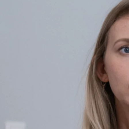
Ganzheitlicher Blick auf Körper, Psyche und
Lebensumstände
Die Psychosomatische Therapie betrachtet nicht nur
Symptome, sondern den Menschen als Ganzes - mit Körper,
Geist und Umfeld. Körperliche, psychologische, biografische
und soziale Faktoren werden in Diagnose und Behandlung
einbezogen.
Biopsychosoziales Erklärungsmodell
Das Modell betont, dass sich biologische, psychische und
soziale Faktoren gegenseitig beeinflussen und nur gemeinsam
ein umfassendes Verständnis von Entstehung,
Aufrechterhaltung und Behandlung von Störungen ermöglichen.
Individuell angepasste Therapieprogramme
Je nach Diagnose, Schweregrad und persönlicher
Lebenssituation wird ein auf die betroffene Person
zugeschnittener Therapieplan erstellt. Therapeutische