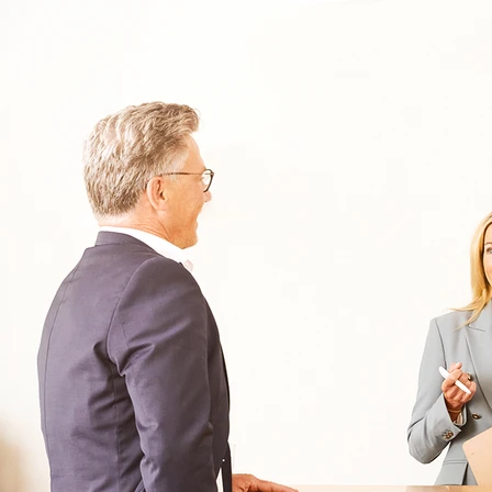
030 - 26478607
Kontakt
Oberberg Kliniken – zur Startseite
Informationen
Kliniken
Für Patienten
Kliniken für Erwachsene
Für Zuweiser
Tageskliniken
Für Eltern
Kliniken für Kinder & Jugendlichen
Für Angehörige
Klinikfinder
Über Oberberg
Aufnahme & Kosten
Krankheitsbilder & Therapien
Service
Behandlungsfelder
Veranstaltungen
Therapien
Newsletter
Symptome & Beschwerden
Magazin
Selbsttests
Presse