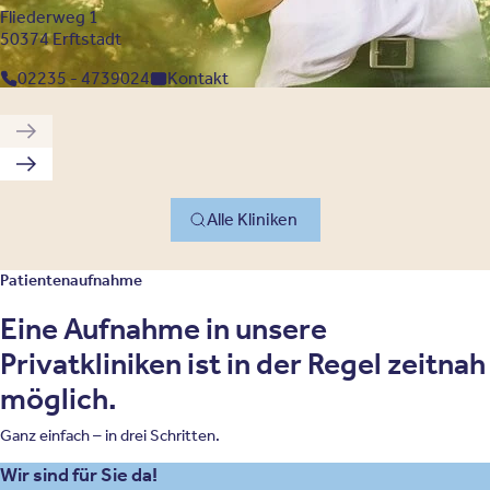
Fliederweg 1
50374 Erftstadt
02235 - 4739024
Kontakt
Vorherige Klinik
Nächste Klinik
Alle Kliniken
Patientenaufnahme
Eine Aufnahme in unsere
Privatkliniken ist in der Regel zeitnah
möglich.
Ganz einfach – in drei Schritten.
Wir sind für Sie da!