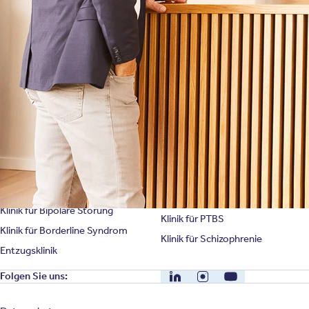
Bewertungen
Karriere
Unternehmensfakten
Spezialisierte Kliniken
Suchtklinik
Klinik für Depression
Klinik für Anorexie
Klinik für Burnout
Klinik für Erschöpfung
Klinik für Angststörung
Klinik für Essstörung
Klinik für Zwangsstörung
Klinik für Mediensucht
Klinik für Persönlichkeitsstörung
Klinik für Psychose
Klinik für Bipolare Störung
Klinik für PTBS
Klinik für Borderline Syndrom
Klinik für Schizophrenie
Entzugsklinik
LinkedIn
Instagram
YouTube
Folgen Sie uns: