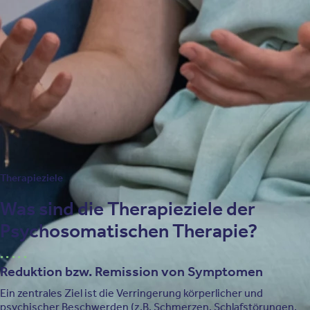
Therapeutische Beziehung und transparentes
Vorgehen
Ein vertrauensvolles Verhältnis zwischen Therapeut und Patient
sowie eine transparente gemeinsame Planung der Behandlung
sind zentrale Bestandteile. Eine gute therapeutische Beziehung
gilt als wichtiger Wirkfaktor, um eine sinnvolle und tragfähige
Behandlungsstrategie zu entwickeln und umzusetzen.
Therapieziele
Was sind die Therapieziele der
Psychosomatischen Therapie?
Reduktion bzw. Remission von Symptomen
Ein zentrales Ziel ist die Verringerung körperlicher und
psychischer Beschwerden (z.B. Schmerzen, Schlafstörungen,