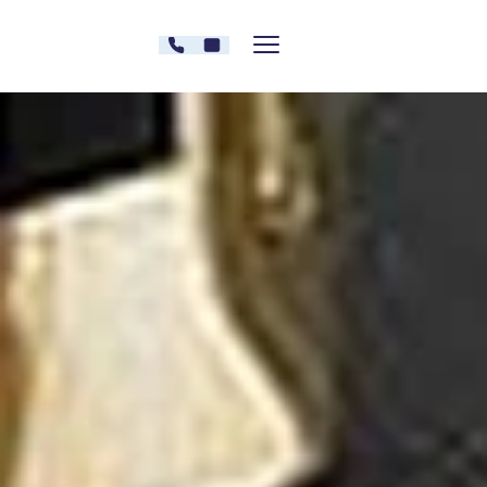
Zum Inhalt springen
030 - 26478607
Kontakt
Menü zeigen/verstecken
Oberberg Kliniken – zur Startseite