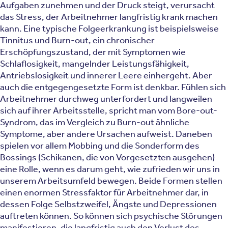
Aufgaben zunehmen und der Druck steigt, verursacht
das Stress, der Arbeitnehmer langfristig krank machen
kann. Eine typische Folgeerkrankung ist beispielsweise
Tinnitus und Burn-out, ein chronischer
Erschöpfungszustand, der mit Symptomen wie
Schlaflosigkeit, mangelnder Leistungsfähigkeit,
Antriebslosigkeit und innerer Leere einhergeht. Aber
auch die entgegengesetzte Form ist denkbar. Fühlen sich
Arbeitnehmer durchweg unterfordert und langweilen
sich auf ihrer Arbeitsstelle, spricht man vom Bore-out-
Syndrom, das im Vergleich zu Burn-out ähnliche
Symptome, aber andere Ursachen aufweist. Daneben
spielen vor allem Mobbing und die Sonderform des
Bossings (Schikanen, die von Vorgesetzten ausgehen)
eine Rolle, wenn es darum geht, wie zufrieden wir uns in
unserem Arbeitsumfeld bewegen. Beide Formen stellen
einen enormen Stressfaktor für Arbeitnehmer dar, in
dessen Folge Selbstzweifel, Ängste und Depressionen
auftreten können. So können sich psychische Störungen
manifestieren, die langfristig auch den Verlust des