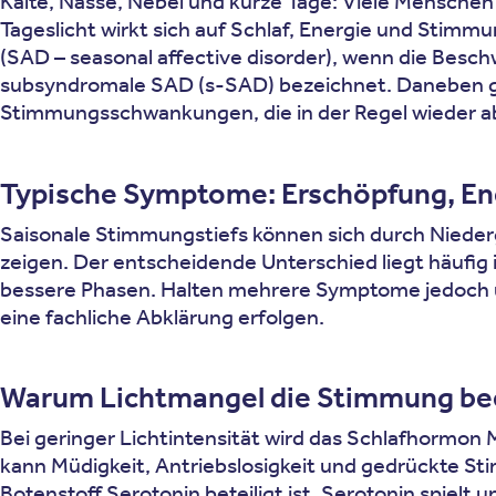
Kälte, Nässe, Nebel und kurze Tage: Viele Mensch
Tageslicht wirkt sich auf Schlaf, Energie und Stimm
(SAD – seasonal affective disorder), wenn die Bes
subsyndromale SAD (s-SAD) bezeichnet. Daneben gi
Stimmungsschwankungen, die in der Regel wieder a
Typische Symptome: Erschöpfung, Ene
Saisonale Stimmungstiefs können sich durch Niederg
zeigen. Der entscheidende Unterschied liegt häufig
bessere Phasen. Halten mehrere Symptome jedoch ü
eine fachliche Abklärung erfolgen.
Warum Lichtmangel die Stimmung bee
Bei geringer Lichtintensität wird das Schlafhormo
kann Müdigkeit, Antriebslosigkeit und gedrückte St
Botenstoff Serotonin beteiligt ist. Serotonin spielt