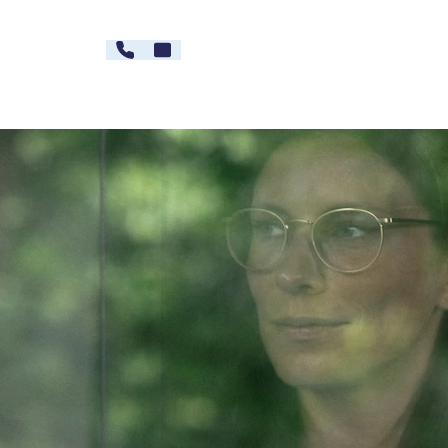
030 - 26478607
Kontakt
rg
Karriere