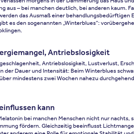
en verlassen morgens in der Dämmerung das Haus u
ung aus – bei manchen deutlich, bei anderen kaum. F
chwerden das Ausmaß einer behandlungsbedürftigen 
bt es den sogenannten „Winterblues“: vorübergehen
bklingen.
rgiemangel, Antriebslosigkeit
eschlagenheit, Antriebslosigkeit, Lustverlust, Ersc
 in der Dauer und Intensität: Beim Winterblues schw
ber mindestens zwei Wochen nahezu durchgehend an 
influssen kann
n Melatonin bei manchen Menschen nicht nur nachts,
immung fördern. Gleichzeitig beeinflusst Lichtmang
 unter anderem eine Rolle für emotionale Stabilität 