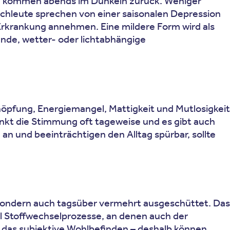
nd kommen abends im Dunkeln zurück. Weniger
achleute sprechen von einer saisonalen Depression
Erkrankung annehmen. Eine mildere Form wird als
de, wetter- oder lichtabhängige
höpfung, Energiemangel, Mattigkeit und Mutlosigkeit
ankt die Stimmung oft tageweise und es gibt auch
und beeinträchtigen den Alltag spürbar, sollte
 sondern auch tagsüber vermehrt ausgeschüttet. Das
el Stoffwechselprozesse, an denen auch der
und das subjektive Wohlbefinden – deshalb können