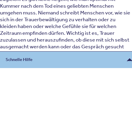
Kummer nach dem Tod eines geliebten Menschen
umgehen muss. Niemand schreibt Menschen vor, wie sie
sich in der Trauerbewältigung zu verhalten oder zu
kleiden haben oder welche Gefühle sie für welchen
Zeitraum empfinden dürfen. Wichtig ist es, Trauer
zuzulassen und herauszufinden, ob diese mit sich selbst
ausgemacht werden kann oder das Gespräch gesucht
werden sollte.
Schnelle Hilfe
Trauernde müssen selbst entscheiden, was in ihrer
individuellen Trauerbewältigung helfen kann und was
Beratung
weniger – schließlich geht es um den Abschied von einem
Menschen, der ebenso einzigartig war wie die Beziehung
030 - 26478607
Kontakt
zu ihm. Eine längere Phase der Trauer kann bei vielen
Menschen eine notwendige Reaktion auf den Verlust
eines geliebten Menschen sein und sollte nicht
unterdrückt oder ausgeschaltet werden.
Für Notfälle und Zuweiser
Aus diesem Grunde sollten Therapeuten und Ärzte den
030 - 26479292
Trauernden einfühlsam Zeit, Mitgefühl und Raum für