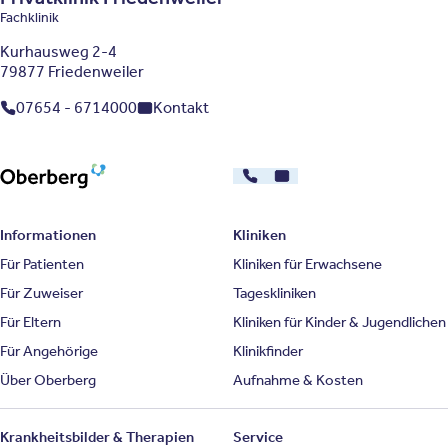
Fachklinik
Kurhausweg 2-4
79877 Friedenweiler
07654 - 6714000
Kontakt
Gefundene Kliniken: 26
030 - 26478607
Kontakt
Oberberg Kliniken – zur Startseite
Informationen
Kliniken
Für Patienten
Kliniken für Erwachsene
Für Zuweiser
Tageskliniken
Für Eltern
Kliniken für Kinder & Jugendlichen
Für Angehörige
Klinikfinder
Über Oberberg
Aufnahme & Kosten
Krankheitsbilder & Therapien
Service