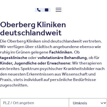
Zum Inhalt springen
030 - 26478607
Kontakt
Menü zeigen/verstecken
Oberberg Kliniken – zur Startseite
Oberberg Kliniken
deutschlandweit
Die Oberberg Kliniken sind deutschlandweit vertreten.
Wir verfügen über städtisch angebundene ebenso wie
ruhig im Grünen gelegene
Fachkliniken
. Ob
tagesklinische
oder
vollstationäre Behandlung
, ob für
Kinder, Jugendliche oder Erwachsene
: Wir therapieren
ein breites Spektrum psychischer Krankheitsbilder nach
den neuesten Erkenntnissen aus Wissenschaft und
Praxis, stets individuell auf persönliche Bedürfnisse
zugeschnitten.
PLZ/Ort angeben
Umkreis auswählen