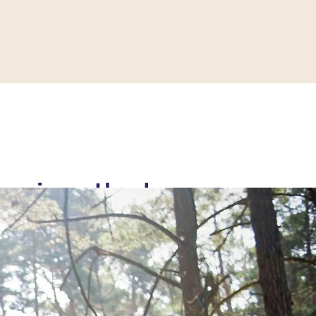
rapiemethoden
Kliniken erhalten Sie moderne,
en, die individuell auf Ihre
estimmt sind – in einer Umgebung, in
 aufgehoben fühlen.