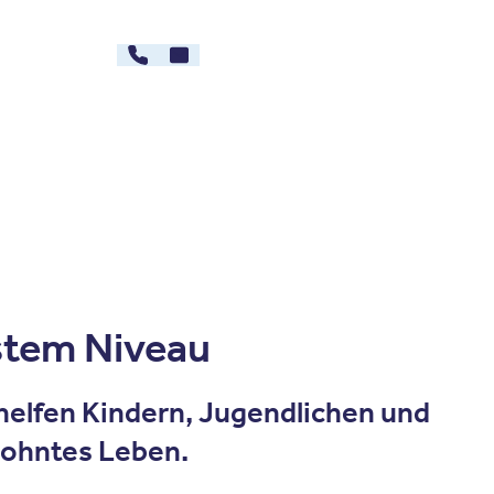
030 - 26478607
Kontakt
rg
Karriere
hstem Niveau
 helfen Kindern, Jugendlichen und
ewohntes Leben.