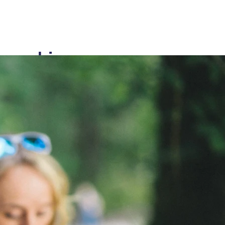
losophie
dass sich Menschen mit psychischen
gen ernst genommen und gestärkt
e mit fachlicher Kompetenz und
wendung auf ihrem Weg zu mehr
ität.
ept