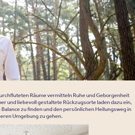
er mehr über unsere Konzepte,
alisierungen und welche
 am besten zu Ihnen passt.
urchfluteten Räume vermitteln Ruhe und Geborgenheit
er und liebevoll gestaltete Rückzugsorte laden dazu ein,
e Balance zu finden und den persönlichen Heilungsweg in
cheren Umgebung zu gehen.