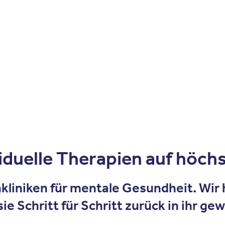
Zum Inhalt springen
r
Kliniken
Krankheitsbilder
Therapien
Über Oberbe
viduelle Therapien auf höc
hkliniken für mentale Gesundheit. Wir
ie Schritt für Schritt zurück in ihr g