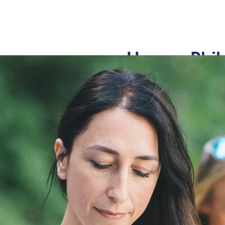
Unsere Phi
Unser Ziel ist, 
Herausforderun
fühlen.
Wir begleiten Si
aufrichtiger Zu
seelischer Stabil
Unser Behandlungskonz