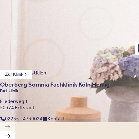
S
Nordrhein-Westfalen
Zur Klinik
Oberberg Somnia Fachklinik Köln Herrig
Fachklinik
Fliederweg 1
50374 Erftstadt
02235 - 4739024
Kontakt
Vorherige Klinik
Nächste Klinik