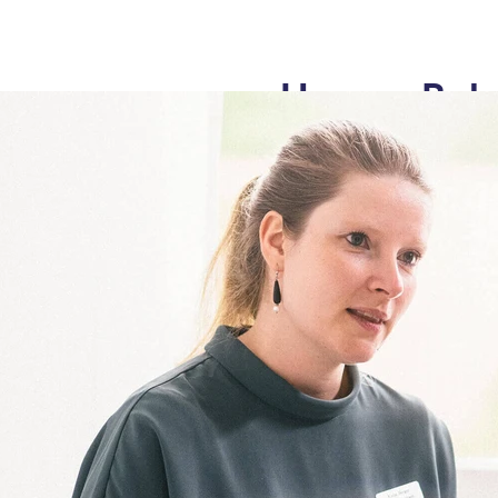
Unsere Beh
In den Oberberg
mit einer große
Erkrankungen – 
Zwangsstörunge
und Diagnosen, 
Schnelltests und
Standorte auf Ihr
Unsere Behandlungsfeld