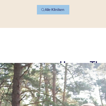
Alle Kliniken
Unsere The
In den Oberberg 
wirksame Therapi
Bedürfnisse abg
der Sie sich gut