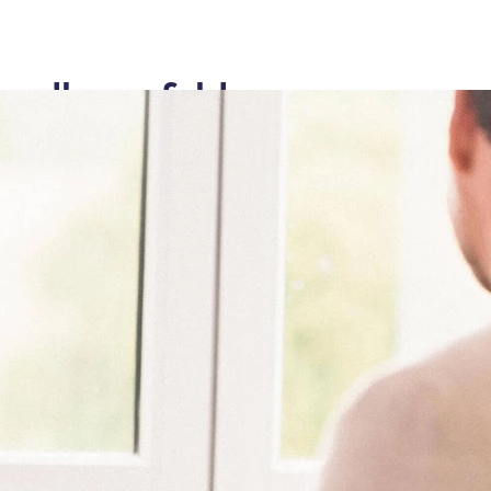
andlungsfelder
 Kliniken unterstützen wir Menschen
n Bandbreite an psychischen
von ADHS bis hin zu
n. Erfahren Sie mehr über Symptome
machen Sie auf Wunsch einen unserer
 entdecken Sie, welcher unserer
 Behandlungsbild spezialisiert ist.
er